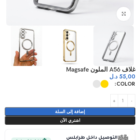
اضغط للتكبير
غلاف A56 الملون Magsafe
55,00
د.ل
COLOR
إضافة إلى السلة
اشتري الآن
التوصيل داخل طرابلس