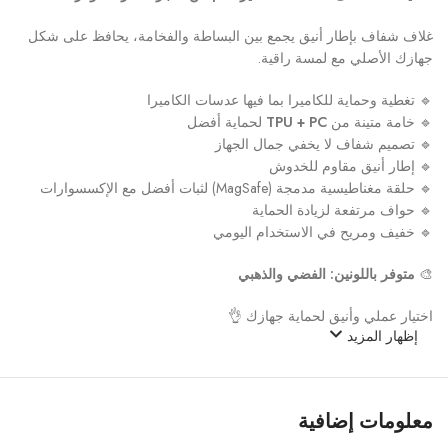
غلاف شفاف بإطار أنيق يجمع بين البساطة والفخامة، يحافظ على شكل
جهازك الأصلي مع لمسة راقية.
🔹 تغطية وحماية للكاميرا بما فيها عدسات الكاميرا
🔹 خامة متينة من
TPU + PC
لحماية أفضل
🔹 تصميم شفاف لا يخفي جمال الجهاز
🔹 إطار أنيق مقاوم للخدوش
🔹 حلقة مغناطيسية مدمجة (MagSafe) لثبات أفضل مع الإكسسوارات
🔹 حواف مرتفعة لزيادة الحماية
🔹 خفيف ومريح في الاستخدام اليومي
🎨
متوفر باللونين: الفضي والذهبي
اختيار عملي وأنيق لحماية جهازك 👌
إظهار المزيد
معلومات إضافية