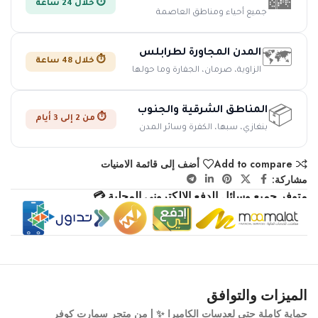
🏙️
⏱️ خلال 24 ساعة
جميع أحياء ومناطق العاصمة
المدن المجاورة لطرابلس
🗺️
⏱️ خلال 48 ساعة
الزاوية، صرمان، الجفارة وما حولها
المناطق الشرقية والجنوب
📦
⏱️ من 2 إلى 3 أيام
بنغازي، سبها، الكفرة وسائر المدن
Add to compare
أضف إلى قائمة الامنيات
مشاركة:
متوفر جميع وسائل الدفع الإلكتروني المحلية 💳
الميزات والتوافق
حماية كاملة حتى لعدسات الكاميرا ✨ | من متجر سمارت كوفر