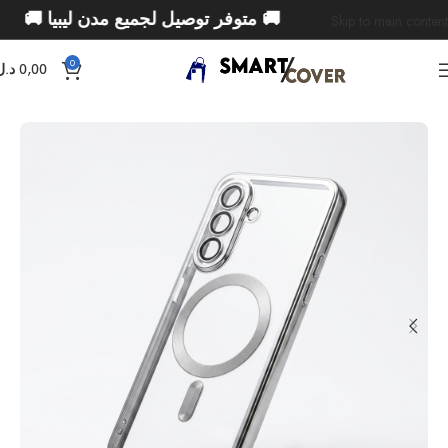
🚚 متوفر توصيل لجميع مدن ليبيا 🚚
Skip to main content
0
0,00
د.ل
الرئيسية
Samsung
فئة ال Galaxy A
Samsung A56