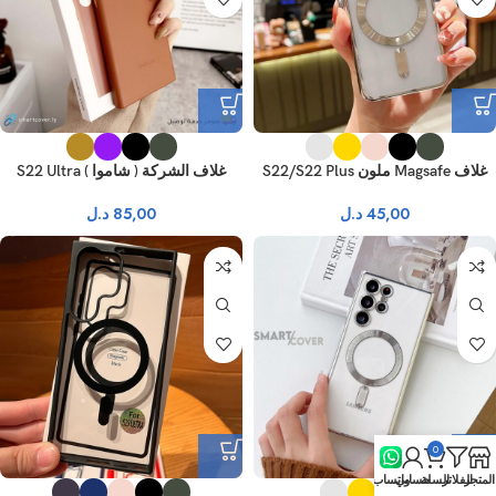
غلاف Magsafe ملون S22/S22 Plus
غلاف الشركة ( شاموا ) S22 Ultra
45,00
د.ل
85,00
د.ل
0
المتجر
الفلاتر
السلة
حسابي
واتساب