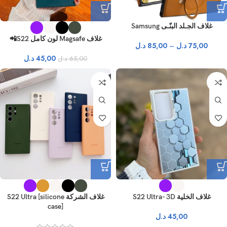
غلاف الجـلد البنّـى Samsung
غلاف Magsafe لون كامل S22📲
75,00
د.ل
–
85,00
د.ل
45,00
د.ل
65,00
د.ل
نفذ
نفذ
غلاف الخلية S22 Ultra- 3D
غلاف الشركة S22 Ultra [silicone
case]
45,00
د.ل