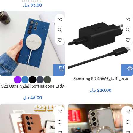
85,00
د.ل
نفذ
شحن كامل⚡Samsung PD 45W
غلاف Soft silicone الملون S22 Ultra
220,00
د.ل
45,00
د.ل
نفذ
نفذ