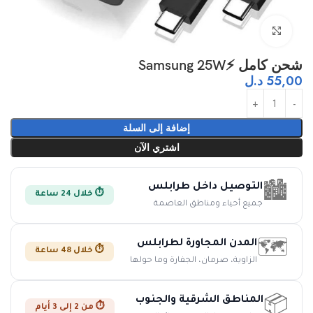
اضغط للتكبير
شحن كامل ⚡Samsung 25W
55,00
د.ل
إضافة إلى السلة
اشتري الآن
التوصيل داخل طرابلس
🏙️
⏱️ خلال 24 ساعة
جميع أحياء ومناطق العاصمة
المدن المجاورة لطرابلس
🗺️
⏱️ خلال 48 ساعة
الزاوية، صرمان، الجفارة وما حولها
المناطق الشرقية والجنوب
📦
⏱️ من 2 إلى 3 أيام