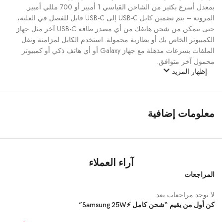
بمعدل أسرع بكثير من الشاحن القياسي 1 أمبير أو 700 مللي أمبير.
المرونة – يتم تضمين كابل USB-C إلى USB-C قابل للفصل في العلبة،
حتى تتمكن من شحن هاتفك من أي مصدر طاقة USB-C آخر مثل جهاز
الكمبيوتر الخاص بك أو بطارية محمولة. استخدم الكابل لمزامنة ونقل
الملفات بسرعات مذهلة مع جهاز Galaxy أو أي هاتف ذكي أو كمبيوتر
محمول آخر متوافق.
إظهار المزيد
معلومات إضافية
آراء العملاء
المراجعات
لا توجد مراجعات بعد.
كن أول من يقيم “شحن كامل ⚡Samsung 25W”