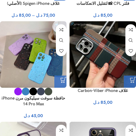
فلتر CPL 📸 لتقليل الانعكاسات
غلاف Spigen iPhone (الأصلي)
85,00
د.ل
75,00
د.ل
–
85,00
د.ل
غلاف Carbon-Viber iPhone
حافظة سوفت سيليكون مرن iPhone
85,00
د.ل
14 Pro Max
45,00
د.ل