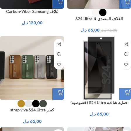
غلاف Carbon-Viber Samsung
الغلاف المصدى📱 S24 Ultra
120,00
د.ل
65,00
د.ل
75,00
د.ل
حماية شاشة S24 Ultra (خصوصية)
كفـر strap viva S24 Ultra
65,00
د.ل
65,00
د.ل