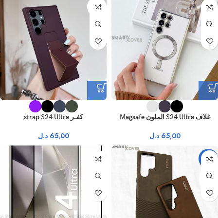
نفذ
غلاف S24 Ultra الملون Magsafe
كفـر strap S24 Ultra
65,00
د.ل
65,00
د.ل
-15%
نفذ