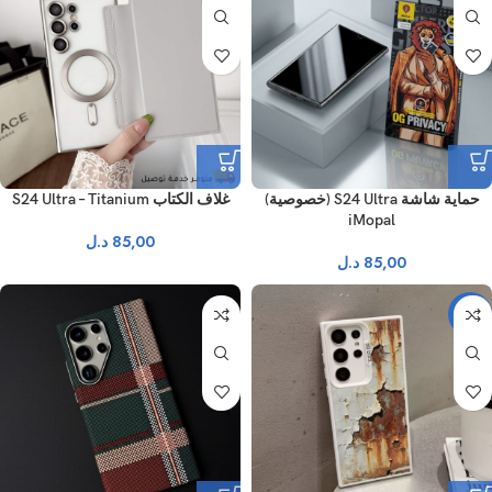
حماية شاشة S24 Ultra (خصوصية)
غلاف الكتاب S24 Ultra – Titanium
iMopal
85,00
د.ل
85,00
د.ل
-13%