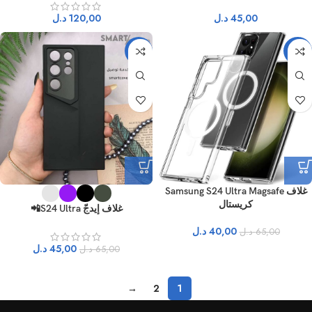
45,00
د.ل
120,00
د.ل
-31%
-38%
غلاف Samsung S24 Ultra Magsafe
كريستال
غلاف إيدجّ S24 Ultra📲
40,00
د.ل
65,00
د.ل
45,00
د.ل
65,00
د.ل
→
2
1