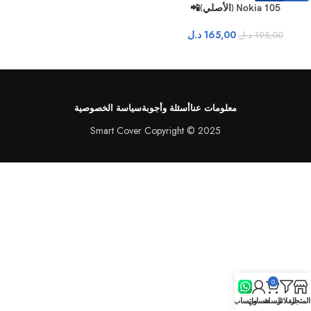
Nokia 105 (الأصلي)📲
165,00
د.ل
195,00
د.ل
معلومات عنا
أسئلة وأجوبة
سياسة الخصوصية
Smart Cover Copyright © 2025
0
المتجر
الفلاتر
السلة
حسابي
واتساب