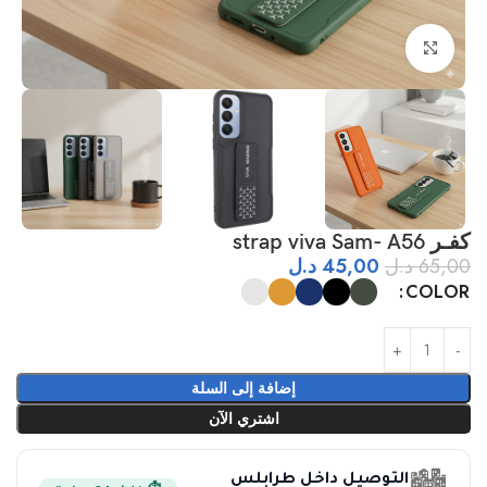
اضغط للتكبير
كفـر strap viva Sam- A56
65,00
د.ل
45,00
د.ل
COLOR
إضافة إلى السلة
اشتري الآن
التوصيل داخل طرابلس