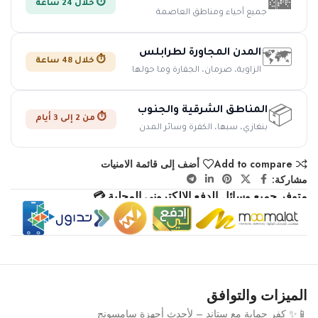
🏙️
⏱️ خلال 24 ساعة
جميع أحياء ومناطق العاصمة
المدن المجاورة لطرابلس
🗺️
⏱️ خلال 48 ساعة
الزاوية، صرمان، الجفارة وما حولها
المناطق الشرقية والجنوب
📦
⏱️ من 2 إلى 3 أيام
بنغازي، سبها، الكفرة وسائر المدن
Add to compare
أضف إلى قائمة الامنيات
مشاركة:
متوفر جميع وسائل الدفع الإلكتروني المحلية 💳
الميزات والتوافق
📱✨ كفر حماية مع ستاند – لأحدث أجهزة سامسونج