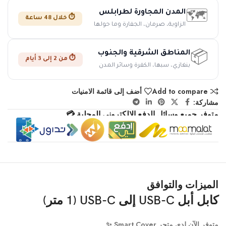
المدن المجاورة لطرابلس
🗺️
⏱️ خلال 48 ساعة
الزاوية، صرمان، الجفارة وما حولها
المناطق الشرقية والجنوب
📦
⏱️ من 2 إلى 3 أيام
بنغازي، سبها، الكفرة وسائر المدن
Add to compare
أضف إلى قائمة الامنيات
مشاركة:
متوفر جميع وسائل الدفع الإلكتروني المحلية 💳
الميزات والتوافق
كابل أبل USB-C إلى USB-C (1 متر)
متوفر الآن لدى متجر Smart Cover ✨