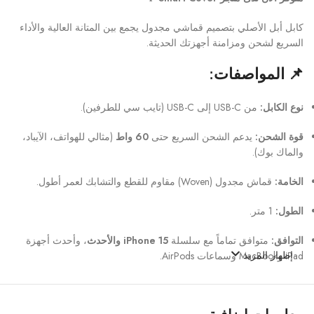
كابل أبل الأصلي بتصميم قماشي مجدول يجمع بين المتانة العالية والأداء
السريع لشحن ومزامنة أجهزتك الحديثة.
📌 المواصفات:
نوع الكابل:
من USB-C إلى USB-C (تايب سي للطرفين).
قوة الشحن:
يدعم الشحن السريع حتى
60 واط
(مثالي للهواتف، الآيباد،
والماك بوك).
الخامة:
قماش مجدول (Woven) مقاوم للقطع والتشابك لعمر أطول.
الطول:
1 متر.
التوافق:
متوافق تماماً مع سلسلة
iPhone 15 والأحدث
، وأحدث أجهزة
إظهار المزيد
iPad وMacBook وسماعات AirPods.
🛒
اطلبه الآن من “سمارت كوفر” لضمان الشحن الآمن!