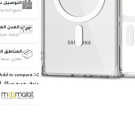
التوصيل د
🏙️
جميع أحياء و
المدن الم
🗺️
الزاوية، صرم
المناطق ال
📦
بنغازي، سبها،
Add to compare
متوفر جميع وسائل ال