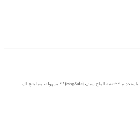
اكتشف الحماية الأنيقة والفعالة لجهازك مع **غلاف SmartCover** المصمم خصيصًا لجهاز Samsung Galaxy S23 Ultra. يتميز هذا الغلاف بتصميم ذكي يسمح باستخدام **تقنية الماج سيف (MagSafe)** بسهولة، مما يتيح لك