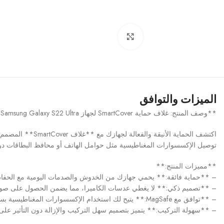
اضغط للتكبير
الميزات والتوافق
**وصف المنتج: غلاف حماية SmartCover لجهاز Samsung Galaxy S22 Ultra**
توصيل الإكسسوارات المغناطيسية مثل حوامل الهاتف أو محافظ البطاقات دون
**مميزات المنتج:**
– **حماية فائقة:** يحمي جهازك من الخدوش والصدمات اليومية مع الحفاظ
– **تصميم ذكي:** لا يغطي عدسات الكاميرا، مما يضمن الحصول على صور
– **توافق مع MagSafe:** يتيح لك استخدام الإكسسوارات المغناطيسية بسلاسة.
– **سهولة التركيب:** يتميز بتصميم سهل التركيب والإزالة دون التأثير على