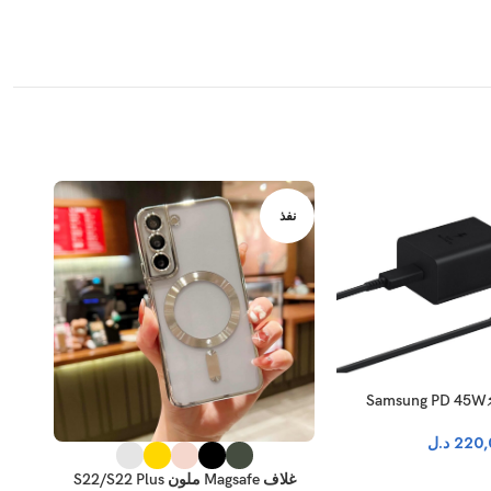
نفذ
نفذ
S
220,
د.ل
غلاف Magsafe ملون S22/S22 Plus