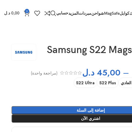
0
حسابي
0,00
د.ل
ك
كوابل
MagSafe
شواحن
مبردات
المزيد
 Samsung S22 Magsafe
–
45,00
د.ل
(مراجعة واحدة)
S22 Ultra
S22 Plus
إضافة إلى السلة
اشتري الآن