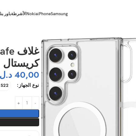
Samsung
iPhone
Nokia
الأشرطة
باور بن
غلاف
كريستال
40,00
د.ل
نوع الجهاز
S22 العادي