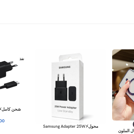
نفذ
شحن كامل⚡amsung PD 45W
00
محول⚡Samsung Adapter 25W
يستال الملون