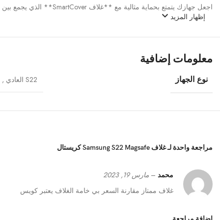
اجعل جهازك يتمتع بحماية مثالية مع **غلاف SmartCover** الذي يجمع بين الأناقة والوظائف الذكية. اطلبه الآن واختر اللون الذي يعبر عنك!
إظهار المزيد
معلومات إضافية
نوع الجهاز
S22 العادي
,
مراجعة واحدة لـ
غلاف Samsung S22 Magsafe كريستال
محمد
–
مارس 19, 2023
غلاف ممتاز مقارنة السعر بي خامة الغلاف يعتبر كويس
إضافة مراجعة