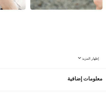
إظهار المزيد
ion
e cases include additional internal shock-absorbing geometry to protect
ound the phone and are specifically designed to direct force away from the
معلومات إضافية
leave room for you to apply a screen protector, giving you that extra