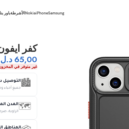
Samsung
iPhone
Nokia
الأشرطة
باور بن
كفر ايفون 13 برو ماكس – ا
65,00
د.ل
غير متوفر في المخزون
التوصيل د
🏙️
جميع أحياء و
المدن الم
🗺️
الزاوية، صرم
المناطق ال