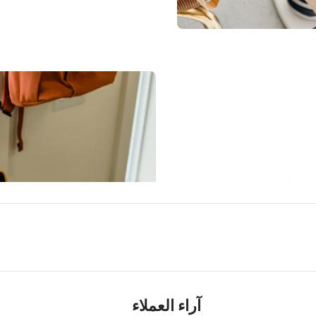
All-rounded Protect
Rated for drops up to 6 feet, thes
your phone. A series of ribs surr
device during an impact. We even 
comfort.
آراء العملاء