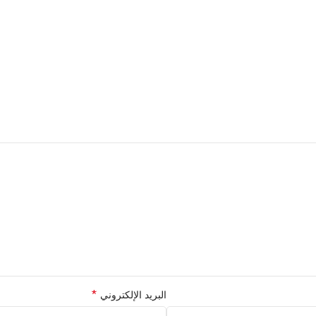
Questions & Answers
ll, and compost when you’re finished
 iPhone Bio Case.
3432) standards for compostability. It
de your phone.
*
البريد الإلكتروني