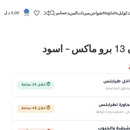
0
حسابي
0,00
د.ل
ك
كوابل
MagSafe
شواحن
مبردات
المزيد
سود
اخل طرابلس
⏱️ خلال 24 ساعة
مناطق العاصمة
جاورة لطرابلس
⏱️ خلال 48 ساعة
ان، الجفارة وما حولها
شرقية والجنوب