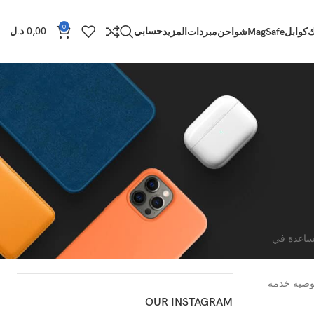
0
حسابي
0,00
د.ل
ك
كوابل
MagSafe
شواحن
مبردات
المزيد
CATEGORIES
لا توجد تصنيفات
RECENT POSTS
متصفح المستخدم للمساعدة في
 كنت تستخدمها. سياسة خصوصية خدمة
OUR INSTAGRAM