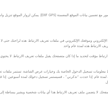
النص المقترح: إذا قمت بتحميل الصور إلى موقع الويب ، فيجب تجنب تحميل الصور مع تضمين بيانات الموقع المضمنة (XIF GPS
الإلكتروني وموقعك الإلكتروني في ملفات تعريف الارتباط. هذه لراحتك حتى لا
يف الارتباط هذه لمدة عام واحد.
رتباط مؤقت لتحديد ما إذا كان متصفحك يقبل ملفات تعريف الارتباط. لا يحتو
حفظ معلومات تسجيل الدخول الخاصة بك وخيارات عرض الشاشة. تستمر ملفات تع
ة لمدة عام. إذا حددت “تذكرني” ، فسيستمر تسجيل دخولك لمدة أسبوعين. إذا 
ل.
حك. لا يتضمن ملف تعريف الارتباط هذا أي بيانات شخصية ويشير ببساطة إلى