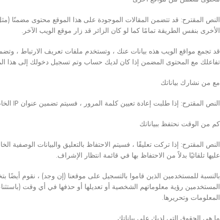
النص المقترح: قد تتضمن المقالات الموجودة على هذا الموقع محتوى مضمنًا (مث
الأخرى بنفس الطريقة تمامًا كما لو كان الزائر قد زار موقع الويب الآخر.
قد تجمع مواقع الويب هذه بيانات عنك ، وتستخدم ملفات تعريف الارتباط ، وتضمين
تفاعلك مع المحتوى المضمن إذا كان لديك حساب وتم تسجيل دخولك إلى هذا الم
مع من نشارك بياناتك
النص المقترح: إذا طلبت إعادة تعيين كلمة المرور ، فسيتم تضمين عنوان IP الخاص بك في إعادة تعيين البريد الإلكتروني.
كم من الوقت نحتفظ ببياناتك
النص المقترح: إذا تركت تعليقًا ، فسيتم الاحتفاظ بالتعليق والبيانات الوصفية
عليها تلقائيًا بدلاً من الاحتفاظ بها في قائمة انتظار الإشراف.
بالنسبة للمستخدمين الذين قاموا بالتسجيل على موقعنا (إن وجد) ، نقوم أيضًا
المستخدمين رؤية معلوماتهم الشخصية أو تعديلها أو حذفها في أي وقت (باستثناء
المعلومات وتحريرها.
ما هي الحقوق التي لديك على بياناتك