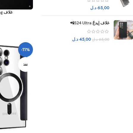
65,00
د.ل
غلاف Carbon-Viber Samsung
غلاف إيدجّ S24 Ultra📲
45,00
د.ل
65,00
د.ل
-11%
نفذ