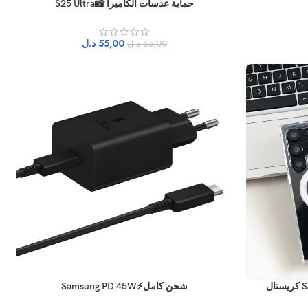
حماية عدسات الكاميرا 📸S25 Ultra
55,00
د.ل
65,00
د.ل
شحن كامل⚡Samsung PD 45W