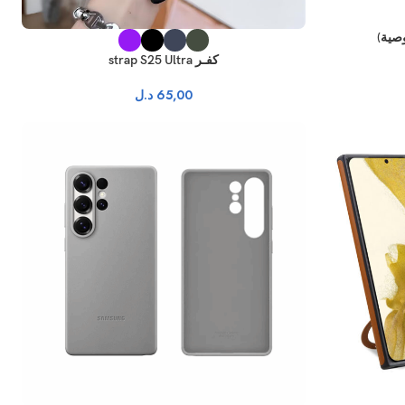
كفـر strap S25 Ultra
65,00
د.ل