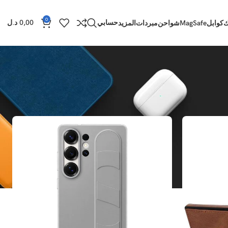
0
حسابي
0,00
د.ل
ك
كوابل
MagSafe
شواحن
مبردات
المزيد
عرض
9
12
18
24