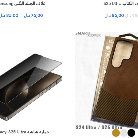
لكتاب S25 Ultra
غلاف الجـلد البنّـى Samsung
85,00
د.ل
75,00
د.ل
–
85,00
د.ل
95
د.ل
حماية شاشة Privacy-S25 Ultra