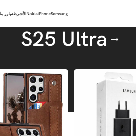
Samsung
iPhone
Nokia
الأشرطة
باور بن
S25 Ultra
فئة ال S25
S25 Ultra
ي