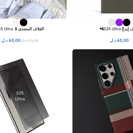
جّ S25 Ultra📲
الغلاف المصدى📱 S25 Ultra
45,00
د.ل
65,00
د.ل
75,00
د.ل