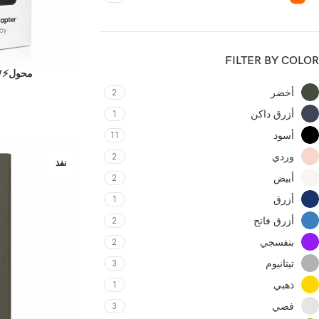
FILTER BY COLOR
محول⚡Samsung Adapter 45W
أخضر
2
أزرق داكن
1
أسود
11
وردي
2
نفذ
أبيض
2
أزرق
1
أزرق فاتح
2
بنفسجي
2
تيتانيوم
3
ذهبي
1
فضي
3