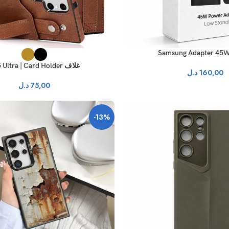
غلاف S25 Ultra | Card Holder
160,00
د.ل
75,00
د.ل
-13%