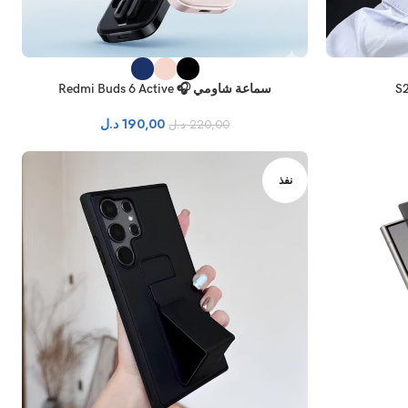
سماعة شاومي 🎧 Redmi Buds 6 Active
190,00
د.ل
220,00
د.ل
نفذ