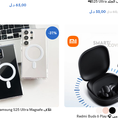
لد S25 Ultra📲
65,00
د.ل
55,00
د.ل
65
د.ل
-31%
غلاف Samsung S25 Ultra Magsafe كريستال
Redmi Buds 6