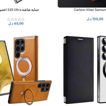
حماية شاشة S25 Ultra (خصوصية)
120,00
د.ل
65,00
د.ل