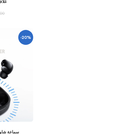
غلاف الج
,00
-20%
سماعة شاومي 🎧  Play