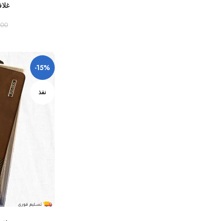
غلاف ا
,00
-15%
نفذ