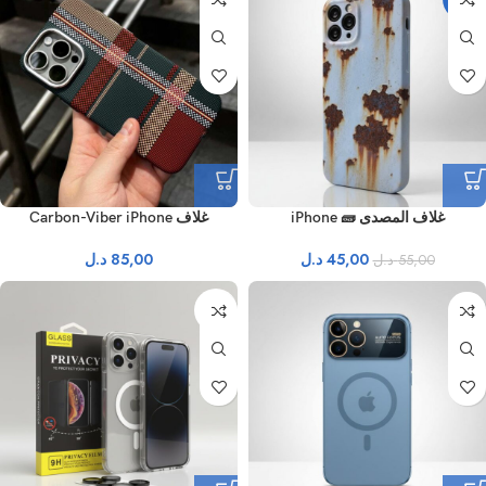
غلاف المصدى 🧱 iPhone
غلاف Carbon-Viber iPhone
45,00
د.ل
85,00
د.ل
55,00
د.ل
نفذ