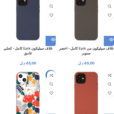
غلاف سيليكون من Epik كامل – اخضر
غلاف سيليكون Epik كامل – كحلي
صنوبر
غامق
65,00
د.ل
65,00
د.ل
نفذ
-15%
نفذ