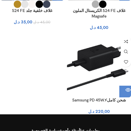
غلاف S24 FE الكريستال الملون
غلاف خلفية جلد S24 FE
Magsafe
35,00
د.ل
45,00
د.ل
45,00
د.ل
نفذ
شحن كامل⚡Samsung PD 45W
220,00
د.ل
معلومات عنا
أسئلة وأجوبة
سياسة الخصوصية