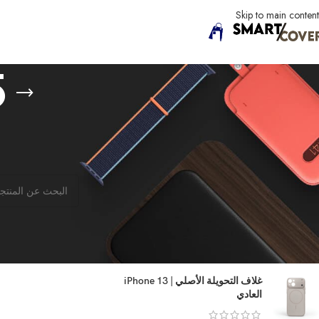
Skip to main content
5
STOCK STATUS
الرئيسية
iPhone
فئة 5
منتجات التخفيض
لا توجد منتجات تتوا
متوفر في المخزون
متاح للطلب المسبق
TOP RATED PRODUCTS
غلاف التحويلة الأصلي | iPhone 13
العادي