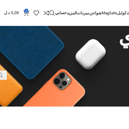
0
حسابي
0,00
د.ل
ك
كوابل
MagSafe
شواحن
مبردات
المزيد