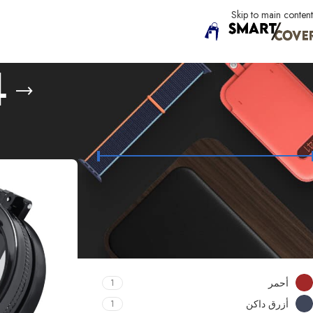
Skip to main content
4
FILTER BY PRICE
الرئيسية
iPhone
فئة 4
السعر:
20 د.ل
—
90 د.ل
تصفية
FILTER BY COLOR
أحمر
1
أزرق داكن
1