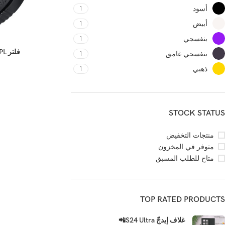
أسود
1
أبيض
1
بنفسجي
1
فلتر CPL 📸 لتقليل الانعكاسات
بنفسجي غامق
1
ذهبي
1
STOCK STATUS
منتجات التخفيض
متوفر في المخزون
متاح للطلب المسبق
TOP RATED PRODUCTS
غلاف إيدجّ S24 Ultra📲