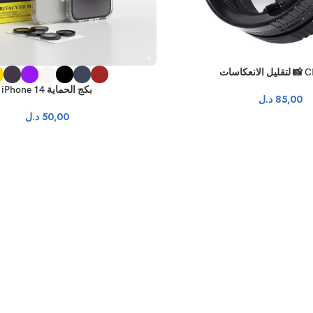
بكج الحماية iPhone 14
85,00
د.ل
50,00
د.ل