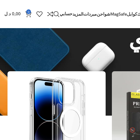
0
حسابي
0,00
د.ل
ك
كوابل
MagSafe
شواحن
مبردات
المزيد
عرض
9
12
18
24